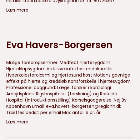
Pernille.steen.baekke.02@regionh.dk
Tlf: 50725357
Læs mere
Eva Havers-Borgersen
Mulige foredragsemner: Medfødt hjertesygdom
Hjerteklapsygdom inklusive infektiøs endokarditis
Hyperkolesterolæmi og hjertesund kost Motions gavnlige
effekt på hjerte og kredsløb Kønsforskelle i hjertesygdom
Professionel baggrund: Læge, forsker i kardiologi
Arbejdsplads: Rigshospitalet (forskning) og Roskilde
Hospital (introduktionsstilling) Kørselsgodgørelse: Nej By:
København Email:
eva.havers-borgersen@regionh.dk
Træffes bedst: per email Max antal: 6 pr. år.
Læs mere