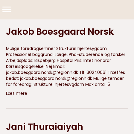
Jakob Boesgaard Norsk
Mulige foredragsemner Strukturel hjertesygdom
Professionel baggrund: Læge, Phd-studerende og forsker
Arbejdsplads: Bispebjerg Hospital Pris: Intet honorar
Kørselsgodgørelse: Nej Email:
jakob.boesgaard.norsk@regionh.dk
Tlf: 30240061 Træffes
bedst:
jakob.boesgaard.norsk@regionh.dk
Mulige temaer
for foredrag: Strukturel hjertesygdom Max antal: 5
Læs mere
Jani Thuraiaiyah