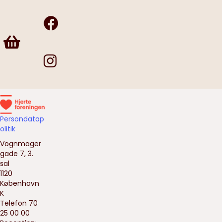
F
r
i
v
i
l
l
Persondatap
i
olitik
g
Vognmager
s
gade 7, 3.
h
sal
o
1120
p
København
K
Telefon 70
25 00 00