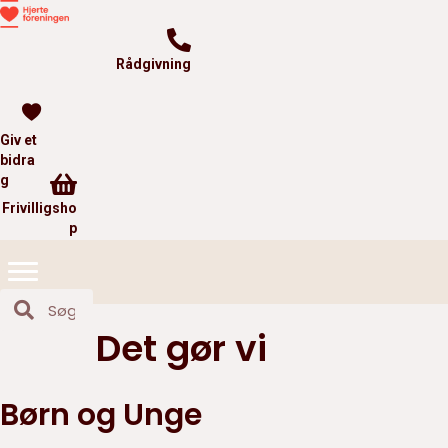
Rådgivning
Giv et
bidra
F
g
r
Frivilligsho
i
p
v
i
l
l
i
Det gør vi
g
s
h
o
Børn og Unge
p