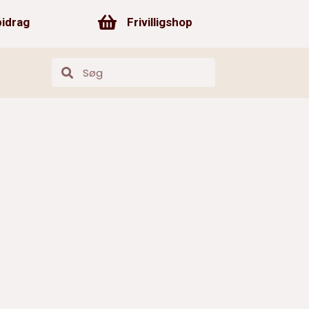
Frivilligshop
bidrag
Frivilligshop