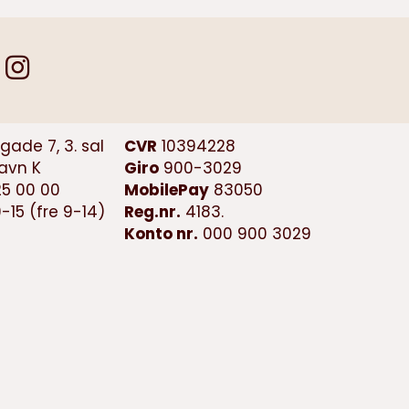
ade 7, 3. sal
CVR
10394228
avn K
Giro
900-3029
25 00 00
MobilePay
83050
-15 (fre 9-14)
Reg.nr.
4183.
Konto nr.
000 900 3029