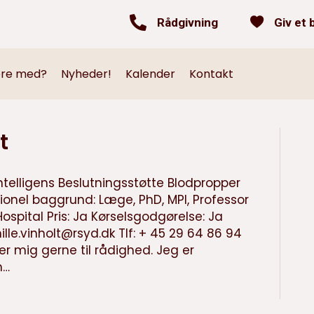
Rådgivning
Giv et 
ære med?
Nyheder!
Kalender
Kontakt
t
telligens Beslutningsstøtte Blodpropper
onel baggrund: Læge, PhD, MPI, Professor
ospital Pris: Ja Kørselsgodgørelse: Ja
ille.vinholt@rsyd.dk
Tlf: + 45 29 64 86 94
ller mig gerne til rådighed. Jeg er
n…