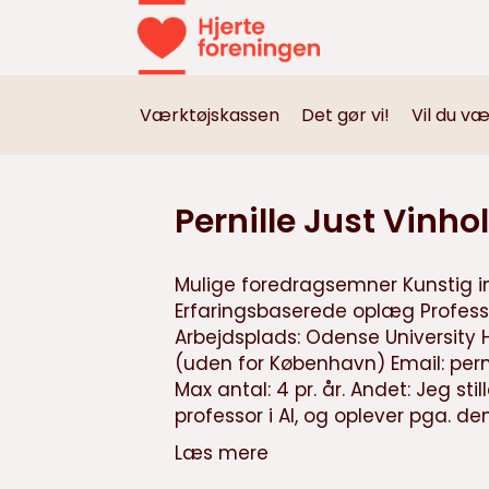
Værktøjskassen
Det gør vi!
Vil du v
Pernille Just Vinhol
Mulige foredragsemner Kunstig in
Erfaringsbaserede oplæg Professi
Arbejdsplads: Odense University H
(uden for København) Email:
pern
Max antal: 4 pr. år. Andet: Jeg sti
professor i AI, og oplever pga. de
Læs mere