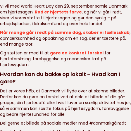
Vi vil med World Heart Day den 29. september samle Danmark
om hjertesagen.
Rød er hjertets farve
, og når vi går i rødt,
viser vi vores støtte til hjertesagen og gør den synlig – på
arbejdspladser, i lokalsamfund og over hele landet.
Når mange går i rødt på samme dag, skaber vi fællesskab
,
opmærksomhed og opbakning om en sag, der er tættere på,
end mange tror.
Og støtten er med til at
gøre en konkret forskel
for
hjerteforskning, forebyggelse og mennesker tæt på
hjertesygdom.
Hvordan kan du bakke op lokalt - Hvad kan I
gøre?
Det er vores håb, at Danmark vil flyde over at skønne billeder.
Derfor kan du gøre en forskel ved at dele et billede af din gå-
gruppe, din hjertecafé eller hvis I laver en særlig aktivitet hos jer,
så vi sammen kan sætte fokus på hjertesygdom, forebyggelse
og bedre hjertesundhed for alle.
Del gerne et billede på sociale medier med #danmarkgåirødt