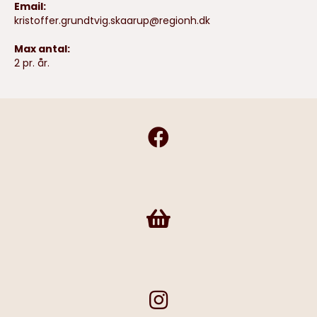
Email:
kristoffer.grundtvig.skaarup@regionh.dk
Max antal:
2 pr. år.
Frivilligshop