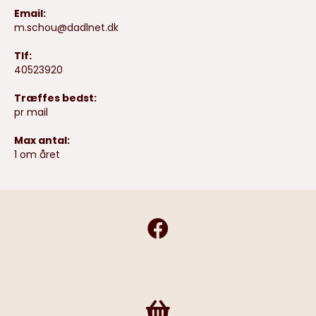
Email:
m.schou@dadlnet.dk
Tlf:
40523920
Træffes bedst:
pr mail
Max antal:
1 om året
Frivilligshop