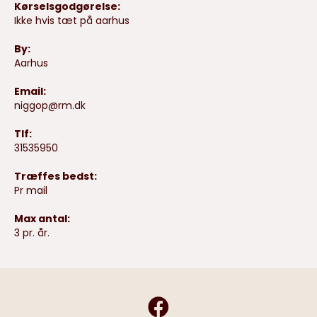
Kørselsgodgørelse:
Ikke hvis tæt på aarhus
By:
Aarhus
Email:
niggop@rm.dk
Tlf:
31535950
Træffes bedst:
Pr mail
Max antal:
3 pr. år.