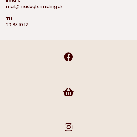
Email:
mail@madogformidling.dk
Tlf:
20 83 10 12
Frivilligshop