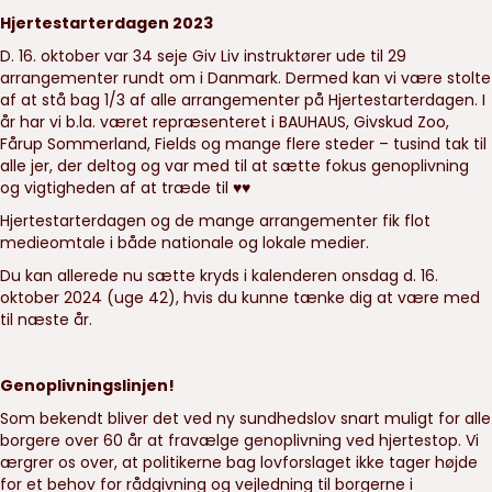
Hjertestarterdagen 2023
D. 16. oktober var 34 seje Giv Liv instruktører ude til 29
arrangementer rundt om i Danmark. Dermed kan vi være stolte
af at stå bag 1/3 af alle arrangementer på Hjertestarterdagen. I
år har vi b.la. været repræsenteret i BAUHAUS, Givskud Zoo,
Fårup Sommerland, Fields og mange flere steder – tusind tak til
alle jer, der deltog og var med til at sætte fokus genoplivning
og vigtigheden af at træde til ♥♥
Hjertestarterdagen og de mange arrangementer fik flot
medieomtale i både nationale og lokale medier.
Du kan allerede nu sætte kryds i kalenderen onsdag d. 16.
oktober 2024 (uge 42), hvis du kunne tænke dig at være med
til næste år.
Genoplivningslinjen!
Som bekendt bliver det ved ny sundhedslov snart muligt for alle
borgere over 60 år at fravælge genoplivning ved hjertestop. Vi
ærgrer os over, at politikerne bag lovforslaget ikke tager højde
for et behov for rådgivning og vejledning til borgerne i