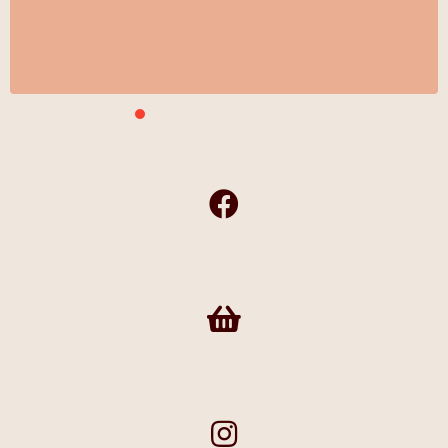
Slide group 1
Slide group 2
Slide group 3
Slide group 4
Slide group 5
Slide group 6
Slide group 7
Slide group 8
Frivilligshop