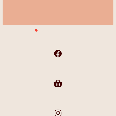
Slide group 1
Slide group 2
Slide group 3
Slide group 4
Slide group 5
Slide group 6
Slide group 7
Slide group 8
Frivilligshop