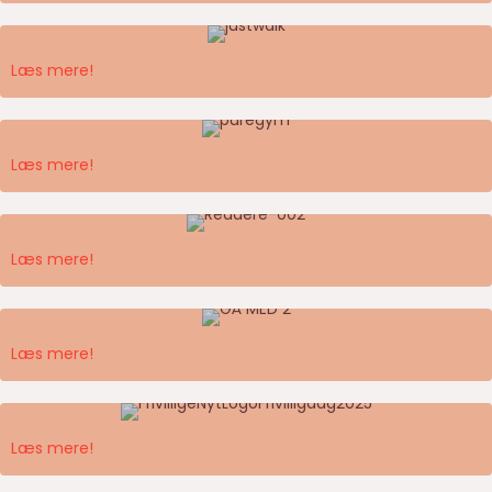
Sammen om at gå med…
Læs mere!
Sammen om et sundere Danmark med…
Læs mere!
Fællesskabet greb Lukas, da han fik hjertestop.
Læs mere!
GÅ MED onlinemøde den 4. juni
Læs mere!
Ny strategi lanceret
Læs mere!
Ny GÅ MED-kampagne