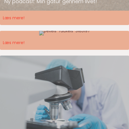
Ny podcast: Min gåtur gennem livet!
Læs mere!
Invitation til onlinemøder om strategi
Læs mere!