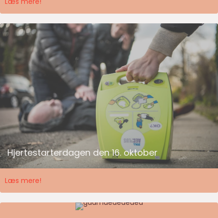
Læs mere!
Hjertestarterdagen den 16. oktober
Læs mere!
GÅ MÆÆÆÆÆÆÆÆD!