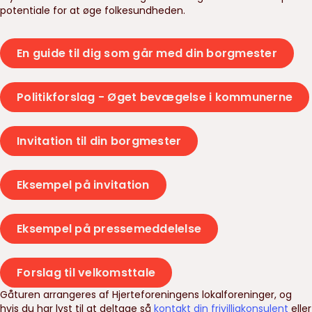
potentiale for at øge folkesundheden.
En guide til dig som går med din borgmester
Politikforslag - Øget bevægelse i kommunerne
Invitation til din borgmester
Eksempel på invitation
Eksempel på pressemeddelelse
Forslag til velkomsttale
Gåturen arrangeres af Hjerteforeningens lokalforeninger
, og
hvis du har lyst til at deltage så
kontakt din frivilligkonsulent
eller